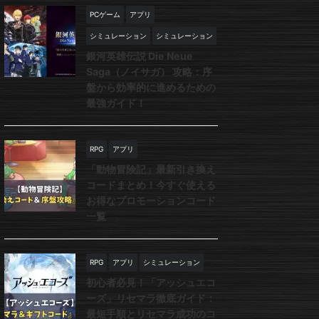
PCゲーム
アプリ
シミュレーション
シミュレーション
銀河英雄伝説 Die Neue
Saga（ノイサガ） 攻略：序
盤から効率的に進めるための
最強ガイド！
RPG
アプリ
「動物冒険記」最新引き換え
コードまとめ！今すぐ使える
お得なプロモーションコード
一覧
RPG
アプリ
シミュレーション
初心者必見！「アッシュエコ
ーズ」リセマラ徹底ガイド：
最短手順とリセマラ成功のコ