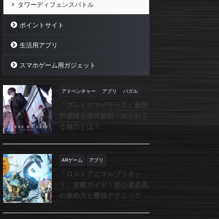
タワーディフェンスバトル
ポイントサイト
生活用アプリ
スマホゲーム用ガジェット
アドベンチャー
アプリ
パズル
「ブレイクマイケース」豪華
声優陣を徹底解剖！知られざ
る魅力とは？
ARゲーム
アプリ
「ロストアニマルプラネッ
ト」攻略ガイド！初心者必見
の進め方と最強テクニック