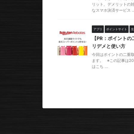
リット、デメリットの
なスマホ決済サービス ..
アプリ
ポイントサイト
生
【PR：ポイントの
リデメと使い方
今回はポイントの二重
ます。 ※この記事は2
はこち ...