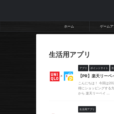
ホーム
ゲームア
HOME
>
生活用アプリ
>
生活用アプリ
アプリ
ポイントサイト
生
【PR】楽天リーベ
こんにちは！ 今回は2
得にショッピングする
から 楽天リーベイ ...
生活用アプリ