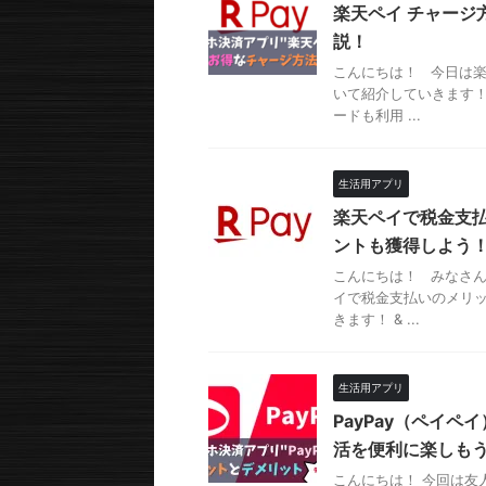
楽天ペイ チャージ
説！
こんにちは！ 今日は
いて紹介していきます！
ードも利用 ...
生活用アプリ
楽天ペイで税金支
ントも獲得しよう
こんにちは！ みなさ
イで税金支払いのメリ
きます！ & ...
生活用アプリ
PayPay（ペイ
活を便利に楽しも
こんにちは！ 今回は友