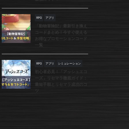
RPG
アプリ
「動物冒険記」最新引き換え
コードまとめ！今すぐ使える
お得なプロモーションコード
一覧
RPG
アプリ
シミュレーション
初心者必見！「アッシュエコ
ーズ」リセマラ徹底ガイド：
最短手順とリセマラ成功のコ
ツ