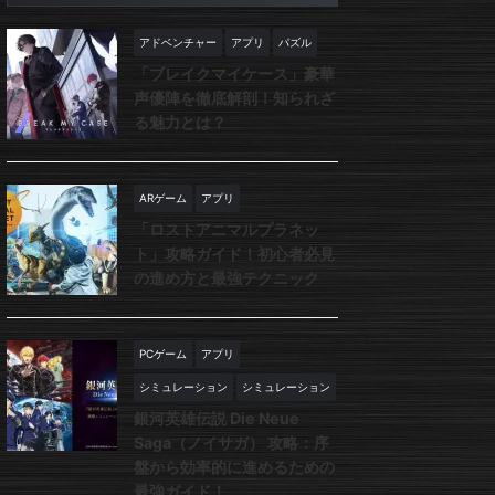
アドベンチャー
アプリ
パズル
「ブレイクマイケース」豪華
声優陣を徹底解剖！知られざ
る魅力とは？
ARゲーム
アプリ
「ロストアニマルプラネッ
ト」攻略ガイド！初心者必見
の進め方と最強テクニック
PCゲーム
アプリ
シミュレーション
シミュレーション
銀河英雄伝説 Die Neue
Saga（ノイサガ） 攻略：序
盤から効率的に進めるための
最強ガイド！