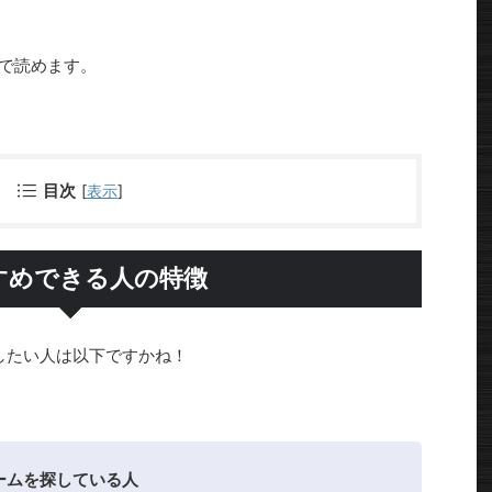
で読めます。
目次
[
表示
]
すめできる人の特徴
したい人は以下ですかね！
ームを探している人