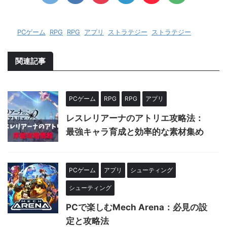
-
PCゲーム
,
RPG
,
RPG
,
アプリ
,
ストラテジー
,
ストラテジー
関連記事
PCゲーム
RPG
RPG
アプリ
レスレリアーナのアトリエ攻略法：
最強キャラ育成と効率的な素材集め
PCゲーム
アプリ
シューティング
シューティング
PCで楽しむMech Arena：必見の設
定と攻略法