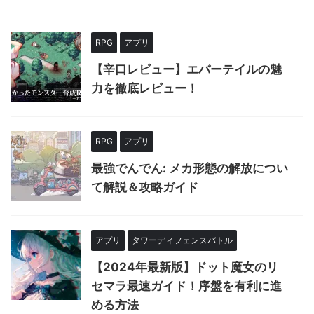
RPG
アプリ
【辛口レビュー】エバーテイルの魅
力を徹底レビュー！
RPG
アプリ
最強でんでん: メカ形態の解放につい
て解説＆攻略ガイド
アプリ
タワーディフェンスバトル
【2024年最新版】ドット魔女のリ
セマラ最速ガイド！序盤を有利に進
める方法