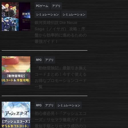
PCゲーム
アプリ
シミュレーション
シミュレーション
銀河英雄伝説 Die Neue
Saga（ノイサガ） 攻略：序
盤から効率的に進めるための
最強ガイド！
RPG
アプリ
「動物冒険記」最新引き換え
コードまとめ！今すぐ使える
お得なプロモーションコード
一覧
RPG
アプリ
シミュレーション
初心者必見！「アッシュエコ
ーズ」リセマラ徹底ガイド：
最短手順とリセマラ成功のコ