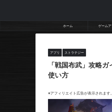
ホーム
ゲームア
HOME
>
アプリ
>
ストラテジー
>
アプリ
ストラテジー
「戦国布武」攻略ガ
使い方
2024年7月15日
※アフィリエイト広告が表示されます