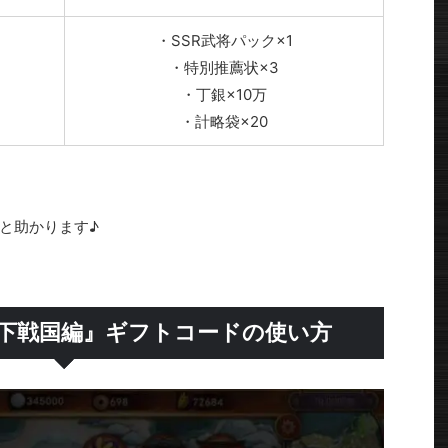
・SSR武将パック×1
・特別推薦状×3
・丁銀×10万
・計略袋×20
と助かります♪
下戦国編』ギフトコードの使い方