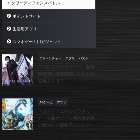
タワーディフェンスバトル
ポイントサイト
生活用アプリ
スマホゲーム用ガジェット
アドベンチャー
アプリ
パズル
「ブレイクマイケース」豪華
声優陣を徹底解剖！知られざ
る魅力とは？
ARゲーム
アプリ
「ロストアニマルプラネッ
ト」攻略ガイド！初心者必見
の進め方と最強テクニック