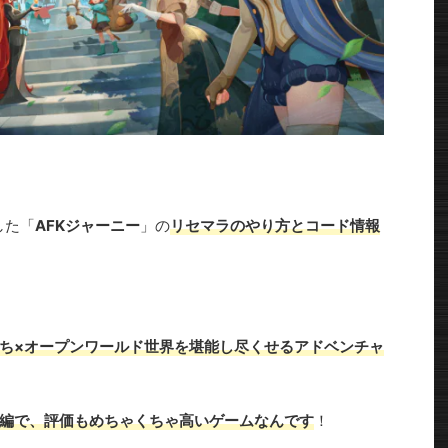
した「
AFKジャーニー
」の
リセマラのやり方とコード情報
持ち×オープンワールド世界を堪能し尽くせるアドベンチャ
続編で、評価もめちゃくちゃ高いゲームなんです
！