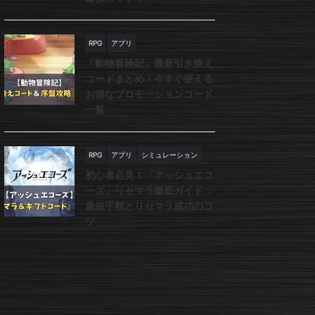
RPG
アプリ
「動物冒険記」最新引き換え
コードまとめ！今すぐ使える
お得なプロモーションコード
一覧
RPG
アプリ
シミュレーション
初心者必見！「アッシュエコ
ーズ」リセマラ徹底ガイド：
最短手順とリセマラ成功のコ
ツ