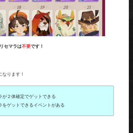
リセマラは
不要
です！
になります！
ャラが２体確定でゲットできる
ャラをゲットできるイベントがある