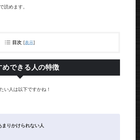
で読めます。
目次
[
表示
]
すめできる人の特徴
したい人は以下ですかね！
あまりかけられない人