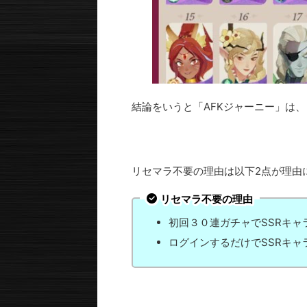
結論をいうと「AFKジャーニー」は、
リセマラ不要の理由は以下2点が理由
リセマラ不要の理由
初回３０連ガチャでSSRキ
ログインするだけでSSRキ