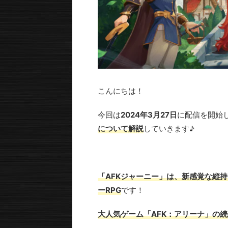
こんにちは！
今回は
2024年3月27日
に配信を開始
について解説
していきます♪
「AFKジャーニー」は、新感覚な縦
ーRPG
です！
大人気ゲーム「AFK：アリーナ」の