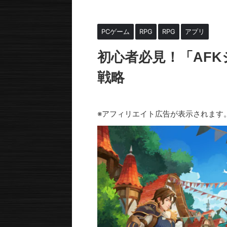
HOME
>
PCゲーム
>
RPG
>
PCゲーム
RPG
RPG
アプリ
初心者必見！「AF
戦略
2024年8月10日
2024年9月29日
※アフィリエイト広告が表示されます