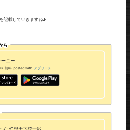
報を記載していきますね♪
から
ャーニー
es
無料
posted with
アプリーチ
ズ: 幻想天下統一戦