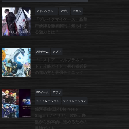
アドベンチャー
アプリ
パズル
「ブレイクマイケース」豪華
声優陣を徹底解剖！知られざ
る魅力とは？
ARゲーム
アプリ
「ロストアニマルプラネッ
ト」攻略ガイド！初心者必見
の進め方と最強テクニック
PCゲーム
アプリ
シミュレーション
シミュレーション
銀河英雄伝説 Die Neue
Saga（ノイサガ） 攻略：序
盤から効率的に進めるための
最強ガイド！