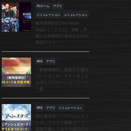
PCゲーム
アプリ
シミュレーション
シミュレーション
銀河英雄伝説 Die Neue
Saga（ノイサガ） 攻略：序
盤から効率的に進めるための
最強ガイド！
RPG
アプリ
「動物冒険記」最新引き換え
コードまとめ！今すぐ使える
お得なプロモーションコード
一覧
RPG
アプリ
シミュレーション
初心者必見！「アッシュエコ
ーズ」リセマラ徹底ガイド：
最短手順とリセマラ成功のコ