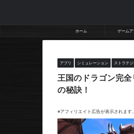
ホーム
ゲームア
HOME
>
アプリ
>
シミュレーション
>
アプリ
シミュレーション
ストラテジ
王国のドラゴン完全
の秘訣！
2024年2月22日
2024年3月20日
※アフィリエイト広告が表示されます