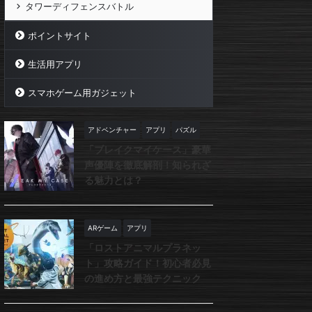
タワーディフェンスバトル
ポイントサイト
生活用アプリ
スマホゲーム用ガジェット
アドベンチャー
アプリ
パズル
「ブレイクマイケース」豪華
声優陣を徹底解剖！知られざ
る魅力とは？
ARゲーム
アプリ
「ロストアニマルプラネッ
ト」攻略ガイド！初心者必見
の進め方と最強テクニック