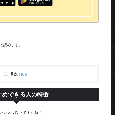
で読めます。
目次
[
表示
]
すめできる人の特徴
たい人は以下ですかね！