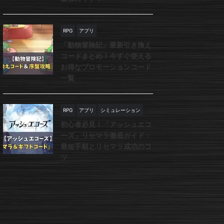
RPG
アプリ
「動物冒険記」最新引き換え
コードまとめ！今すぐ使える
お得なプロモーションコード
一覧
RPG
アプリ
シミュレーション
初心者必見！「アッシュエコ
ーズ」リセマラ徹底ガイド：
最短手順とリセマラ成功のコ
ツ