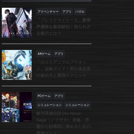
アドベンチャー
アプリ
パズル
「ブレイクマイケース」豪華
声優陣を徹底解剖！知られざ
る魅力とは？
ARゲーム
アプリ
「ロストアニマルプラネッ
ト」攻略ガイド！初心者必見
の進め方と最強テクニック
PCゲーム
アプリ
シミュレーション
シミュレーション
銀河英雄伝説 Die Neue
Saga（ノイサガ） 攻略：序
盤から効率的に進めるための
最強ガイド！