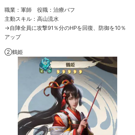
職業：軍師 役職：治療バフ
主動スキル：高山流水
→自陣全員に攻撃91％分のHPを回復、防御を10％
アップ
②鶴姫