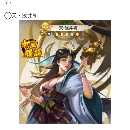
す。
①天・浅井初