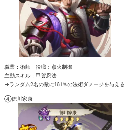
職業：術師 役職：点火制御
主動スキル：甲賀忍法
→ランダム2名の敵に161％の法術ダメージを与える
④徳川家康