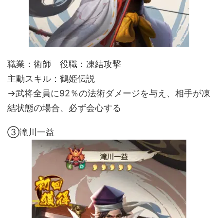
職業：術師 役職：凍結攻撃
主動スキル：鶴姫伝説
→武将全員に92％の法術ダメージを与え、相手が凍
結状態の場合、必ず会心する
③滝川一益