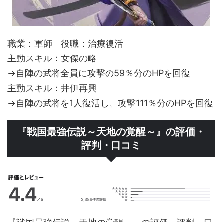
職業：軍師 役職：治療復活
主動スキル：女傑の略
→自陣の武将全員に攻撃の59％分のHPを回復
主動スキル：井伊再興
→自陣の武将を1人復活し、攻撃111％分のHPを回復
『戦国最強伝説～天地の覚醒～』の評価・
評判・口コミ