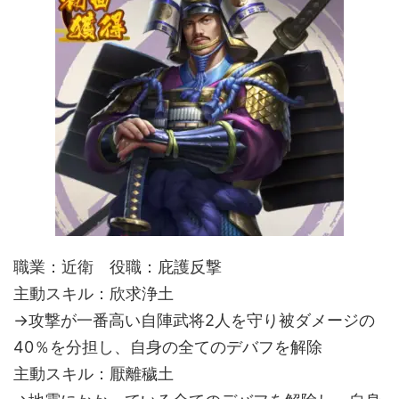
職業：近衛 役職：庇護反撃
主動スキル：欣求浄土
→攻撃が一番高い自陣武将2人を守り被ダメージの
40％を分担し、自身の全てのデバフを解除
主動スキル：厭離穢土