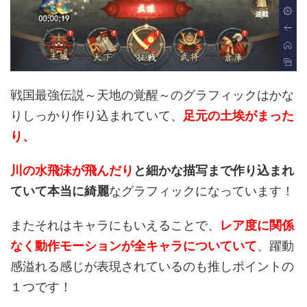
戦国最強伝説～天地の覚醒～のグラフィックはかな
りしっかり作り込まれていて、
足元の土埃がまった
り、
川の水飛沫が飛んだり
と細かな描写まで作り込まれ
ていて本当に綺麗
なグラフィックになっています！
またそれはキャラにもいえることで、
レア度に関係
なく動作モーションが全キャラについていて
、躍動
感溢れる感じが表現されているのも推しポイントの
１つです！