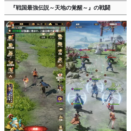
『戦国最強伝説～天地の覚醒～』の戦闘