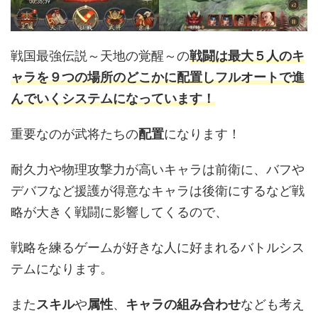
戦国最強伝説～天地の覚醒～の
戦闘は最大５人のキ
ャラを９つの場所のどこかに配置しフルオートで進
んでいくシステムになっています！
重要なのが武将たちの
配置
になります！
耐久力や物理攻撃力が高いキャラは前衛に、バフや
デバフなど援護が得意なキャラは後衛にするなど戦
略が大きく戦闘に影響してくるので、
戦略を練るゲームが好きな人に好まれるバトルシス
テムになります。
また
スキル
や
属性
、
キャラの組み合わせ
なども考え